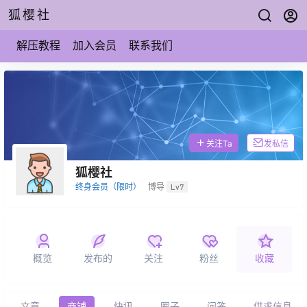
狐樱社
解压教程
加入会员
联系我们
关注Ta
发私信
狐樱社
终身会员（限时）
博导
Lv7
概览
发布的
关注
粉丝
收藏
文章
商铺
快讯
圈子
问答
供求信息