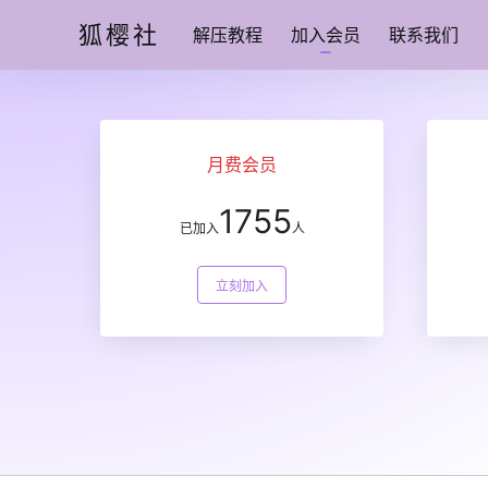
狐樱社
解压教程
加入会员
联系我们
月费会员
1755
已加入
人
立刻加入