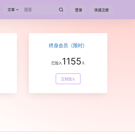
文章
登录
快速注册
终身会员（限时）
1155
已加入
人
立刻加入