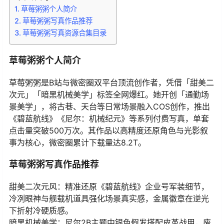
草莓粥粥个人简介
草莓粥粥写真作品推荐
草莓粥粥写真资源合集目录
草莓粥粥个人简介
草莓粥粥是B站与微密圈双平台顶流创作者，凭借「甜美二
次元」「暗黑机械美学」标签全网爆红。她开创「通勤场
景美学」，将古巷、天台等日常场景融入COS创作，推出
《碧蓝航线》《尼尔：机械纪元》等系列付费写真，单套
点击量突破500万次。其作品以高精度还原角色与光影叙
事为核心，微密圈累计下载量达8.2T。
草莓粥粥写真作品推荐
甜美二次元风：精准还原《碧蓝航线》企业号军装细节，
冷冽眼神与舰载机道具强化场景真实感，金属徽章在逆光
下折射冷硬质感。
暗黑机械美学：尼尔2B主题中银色假发搭配皮革战甲，废