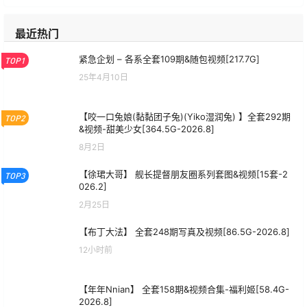
最近热门
紧急企划 – 各系全套109期&随包视频[217.7G]
TOP1
25年4月10日
【咬一口兔娘(黏黏团子兔)(Yiko湿润兔) 】全套292期
TOP2
&视频-甜美少女[364.5G-2026.8]
8月2日
【徐珺大哥】 舰长提督朋友圈系列套图&视频[15套-2
TOP3
026.2]
2月25日
【布丁大法】 全套248期写真及视频[86.5G-2026.8]
12小时前
【年年Nnian】 全套158期&视频合集-福利姬[58.4G-
2026.8]