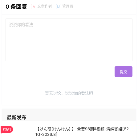
0 条回复
文章作者
管理员
A
M
提交
暂无讨论，说说你的看法吧
最新发布
【けん研(けんけん) 】 全套98期&视频-清纯御姐[62.
TOP1
1G-2026.8］