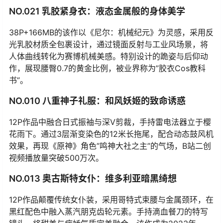
NO.021 乳胶紧身衣：液态金属般的身体美学
38P+166MB的该作以《尼尔：机械纪元》为灵感，采用反
光乳胶材质全包裹设计，通过镜面反射与工业风场景，将
人体曲线转化为赛博机械美感。特别设计的跪姿与后仰动
作，展现腰臀0.7的黄金比例，被业界称为”胶衣Cos教科
书”。
NO.010 八重神子礼服：和风妖姬的致命诱惑
12P作品中融合日式振袖与深V剪裁，手持雷电法器立于樱
花雨下。通过3层渐变染色的12米长拖尾，配合动态鼓风机
效果，再现《原神》角色”鸣神大社之主”的气场，B站二创
视频播放量突破500万次。
NO.013 奥古斯特女仆：维多利亚暗黑绮想
12P作品颠覆传统女仆装，采用哥特式束腰与金属颈环，在
黑红配色中融入蒸汽朋克齿轮元素。手持滴血餐刀的特写