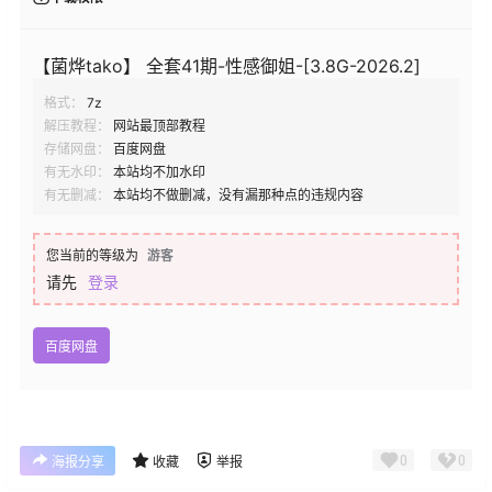
【菌烨tako】 全套41期-性感御姐-[3.8G-2026.2]
格式：
7z
解压教程：
网站最顶部教程
存储网盘：
百度网盘
有无水印：
本站均不加水印
有无删减：
本站均不做删减，没有漏那种点的违规内容
您当前的等级为
游客
请先
登录
百度网盘
0
0
海报分享
收藏
举报