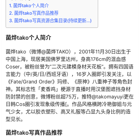
菌烨tako个人简介
菌烨tako写真作品推荐
菌烨tako写真资源合集目录(持续更新…)
菌烨tako个人简介
菌烨tako（微博@菌烨TAKO），2001年11月30日出生于
中国上海，现居美国佛罗里达州，身高176cm的混血感
Coser，被粉丝誉为”二次元建模身材天花板”。拥有四国语
言能力（中/英/日/西班牙语），16岁入圈即引发关注，以
《Fate/Grand Order》玛修、《原神》八重神子等角色封
神。其标志性「麦香鸡」梗源于直播时用汉堡图遮挡身材
防封禁的创意，微博粉丝超75万，推特@takomayuyi更在
日韩Cos圈引发现象级传播[。作品风格横跨冷艳御姐与元
气少女，尤以胶衣塑形、高叉礼服等凸显九头身比例的造
型见长。
菌烨tako写真作品推荐