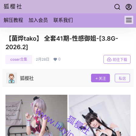
狐樱社
解压教程
加入会员
联系我们
【菌烨tako】 全套41期-性感御姐-[3.8G-
2026.2]
0
coser合集
2月28日
前往下载
狐樱社
关注
私信