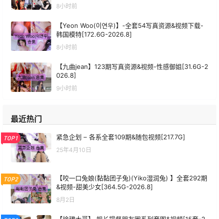
8小时前
【Yeon Woo(이연우)】-全套54写真资源&视频下载-
韩国模特[172.6G-2026.8]
8小时前
【九曲jean】123期写真资源&视频-性感御姐[31.6G-2
026.8]
9小时前
最近热门
紧急企划 – 各系全套109期&随包视频[217.7G]
TOP1
25年4月10日
【咬一口兔娘(黏黏团子兔)(Yiko湿润兔) 】全套292期
TOP2
&视频-甜美少女[364.5G-2026.8]
8月2日
【徐珺大哥】 舰长提督朋友圈系列套图&视频[15套-2