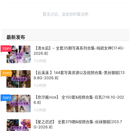
暂无讨论，说说你的看法吧
最新发布
【清水凪】– 全套35期写真系列合集-纯欲女神[17.4G-
TOP1
2026.8]
7小时前
【云溪溪 】144套写真资源以及视频合集-黑丝御姐[13
TOP2
9.8G-2026.8]
7小时前
【奈汐酱nice】 全150套&视频合集-巨乳[116.1G-202
TOP3
6.8]
7小时前
【星之迟迟】 全套379期&视频合集-丝袜御姐[203.7
G-2026.8]