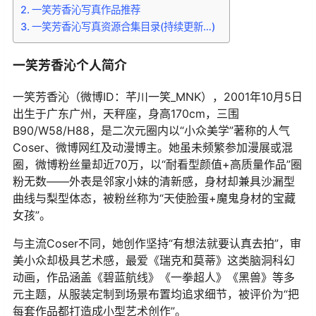
一笑芳香沁写真作品推荐
一笑芳香沁写真资源合集目录(持续更新…)
一笑芳香沁个人简介
一笑芳香沁（微博ID：芊川一笑_MNK），2001年10月5日
出生于广东广州，天秤座，身高170cm，三围
B90/W58/H88，是二次元圈内以“小众美学”著称的人气
Coser、微博网红及动漫博主。她虽未频繁参加漫展或混
圈，微博粉丝量却近70万，以“耐看型颜值+高质量作品”圈
粉无数——外表是邻家小妹的清新感，身材却兼具沙漏型
曲线与梨型体态，被粉丝称为“天使脸蛋+魔鬼身材的宝藏
女孩”。
与主流Coser不同，她创作坚持“有想法就要认真去拍”，审
美小众却极具艺术感，最爱《瑞克和莫蒂》这类脑洞科幻
动画，作品涵盖《碧蓝航线》《一拳超人》《黑兽》等多
元主题，从服装定制到场景布置均追求细节，被评价为“把
每套作品都打造成小型艺术创作”。