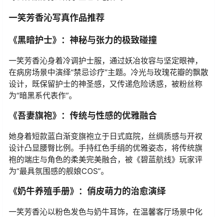
一笑芳香沁写真作品推荐
《黑暗护士》：神秘与张力的极致碰撞
一笑芳香沁身着冷调护士服，通过妖冶妆容与坚定眼神，
在病房场景中演绎“禁忌诊疗”主题。冷光与玫瑰花瓣的飘散
设计，既保留护士的神圣感，又传递危险诱惑，被粉丝称
为“暗黑系代表作”。
《吾妻旗袍》：传统与性感的优雅融合
她身着短款蓝白渐变旗袍立于日式庭院，丝绸质感与开衩
设计凸显腰臀比例。手持红色手绢的优雅姿态，将传统旗
袍的端庄与角色的柔美完美融合，被《碧蓝航线》玩家评
为“最具氛围感的舰娘COS”。
《奶牛养殖手册》：俏皮萌力的治愈演绎
一笑芳香沁以粉色发色与奶牛耳饰，在温馨客厅场景中化