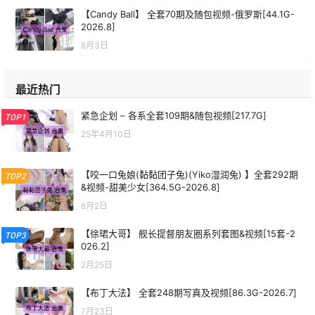
【Candy Ball】 全套70期及随包视频-俄罗斯[44.1G-
2026.8]
8月3日
最近热门
紧急企划 – 各系全套109期&随包视频[217.7G]
TOP1
25年4月10日
【咬一口兔娘(黏黏团子兔)(Yiko湿润兔) 】全套292期
TOP2
&视频-甜美少女[364.5G-2026.8]
8月2日
【徐珺大哥】 舰长提督朋友圈系列套图&视频[15套-2
TOP3
026.2]
2月25日
【布丁大法】 全套248期写真及视频[86.3G-2026.7]
7月23日