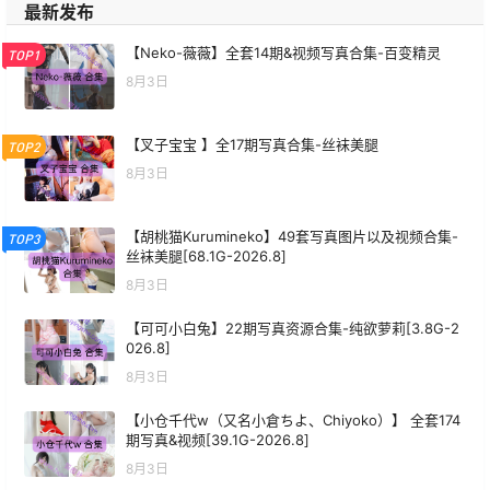
最新发布
【Neko-薇薇】全套14期&视频写真合集-百变精灵
TOP1
8月3日
【叉子宝宝 】全17期写真合集-丝袜美腿
TOP2
8月3日
【胡桃猫Kurumineko】49套写真图片以及视频合集-
TOP3
丝袜美腿[68.1G-2026.8]
8月3日
【可可小白兔】22期写真资源合集-纯欲萝莉[3.8G-2
026.8]
8月3日
【小仓千代w（又名小倉ちよ、Chiyoko）】 全套174
期写真&视频[39.1G-2026.8]
8月3日