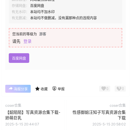
存储网盘：
百度网盘
有无水印：
本站均不加水印
有无删减：
本站均不做删减，没有漏那种点的违规内容
您当前的等级为
游客
请先
登录
百度网盘
0
0
海报分享
收藏
举报
coser合集
coser合集
【韶陌陌】写真资源合集下载-
性感御姐汪知子写真资源合集
娇萌巨乳
下载
2025-5-15 20:44:07
2025-5-15 20:58:02