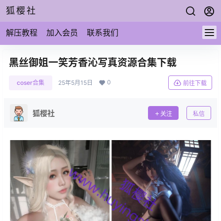
狐樱社
解压教程
加入会员
联系我们
黑丝御姐一笑芳香沁写真资源合集下载
0
coser合集
25年5月15日
前往下载
狐樱社
关注
私信