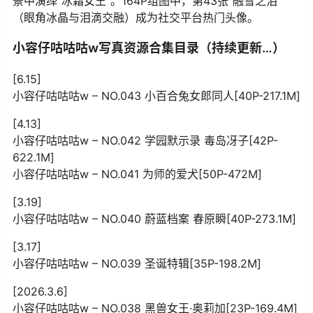
景中演绎“冰霜女王”。164P组图中，第43张“融雪之泪”
（眼角冰晶与泪滴交融）成为社交平台热门头像。
小容仔咕咕咕w写真资源合集目录（持续更新…）
[6.15]
小容仔咕咕咕w – NO.043 小百合兔女郎同人[40P-217.1M]
[4.13]
小容仔咕咕咕w – NO.042 学园默示录 毒岛冴子[42P-
622.1M]
小容仔咕咕咕w – NO.041 为师的爱犬[50P-472M]
[3.19]
小容仔咕咕咕w – NO.040 蔚蓝档案 春原瞬[40P-273.1M]
[3.17]
小容仔咕咕咕w – NO.039 圣诞特辑[35P-198.2M]
[2026.3.6]
小容仔咕咕咕w – NO.038 黑兽女王·奥莉加[23P-169.4M]