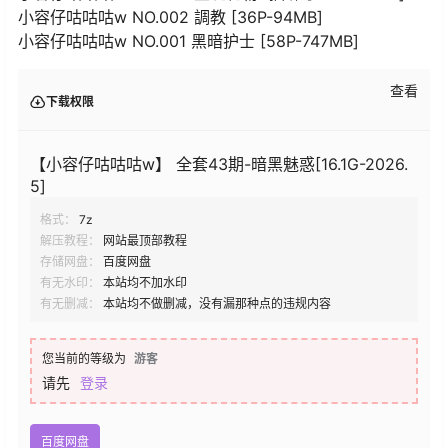
小容仔咕咕咕w NO.002 調教 [36P-94MB]
小容仔咕咕咕w NO.001 黑暗护士 [58P-747MB]
查看
下载权限
【小容仔咕咕咕w】 全套43期-暗黑魅惑[16.1G-2026.
5]
格式：
7z
解压教程：
网站最顶部教程
存储网盘：
百度网盘
有无水印：
本站均不加水印
有无删减：
本站均不做删减，没有漏那种点的违规内容
您当前的等级为
游客
请先
登录
百度网盘