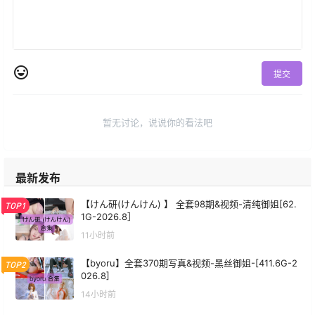
提交
暂无讨论，说说你的看法吧
最新发布
【けん研(けんけん) 】 全套98期&视频-清纯御姐[62.
TOP1
1G-2026.8］
11小时前
【byoru】全套370期写真&视频-黑丝御姐-[411.6G-2
TOP2
026.8]
14小时前