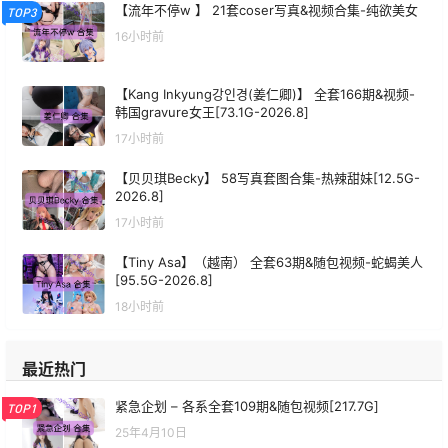
【流年不停w 】 21套coser写真&视频合集-纯欲美女
TOP3
16小时前
【Kang Inkyung강인경(姜仁卿)】 全套166期&视频-
韩国gravure女王[73.1G-2026.8]
17小时前
【贝贝琪Becky】 58写真套图合集-热辣甜妹[12.5G-
2026.8]
17小时前
【Tiny Asa】（越南） 全套63期&随包视频-蛇蝎美人
[95.5G-2026.8]
18小时前
最近热门
紧急企划 – 各系全套109期&随包视频[217.7G]
TOP1
25年4月10日