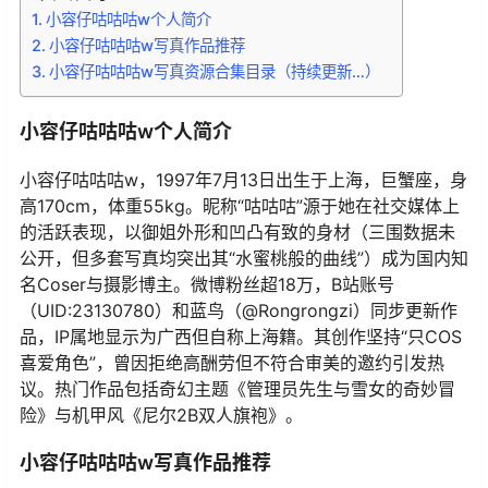
小容仔咕咕咕w个人简介
小容仔咕咕咕w写真作品推荐
小容仔咕咕咕w写真资源合集目录（持续更新…）
小容仔咕咕咕w个人简介
小容仔咕咕咕w，1997年7月13日出生于上海，巨蟹座，身
高170cm，体重55kg。昵称“咕咕咕”源于她在社交媒体上
的活跃表现，以御姐外形和凹凸有致的身材（三围数据未
公开，但多套写真均突出其“水蜜桃般的曲线”）成为国内知
名Coser与摄影博主。微博粉丝超18万，B站账号
（UID:23130780）和蓝鸟（@Rongrongzi）同步更新作
品，IP属地显示为广西但自称上海籍。其创作坚持“只COS
喜爱角色”，曾因拒绝高酬劳但不符合审美的邀约引发热
议。热门作品包括奇幻主题《管理员先生与雪女的奇妙冒
险》与机甲风《尼尔2B双人旗袍》。
小容仔咕咕咕w写真作品推荐