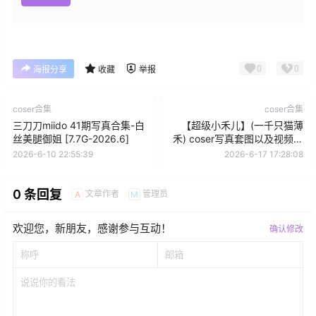
0
0
海报分享
收藏
举报
coser合集
coser合集
三刀刀miido 41期写真合集-白
【超级小禾儿】(一千只猫薄
丝美腿御姐 [7.7G-2026.6]
禾) coser写真套图以及视频合
集下载-甜美少女
2026-6-10 22:55:39
2026-6-17 17:28:08
0 条回复
文章作者
管理员
A
M
欢迎您，新朋友，感谢参与互动！
确认修改