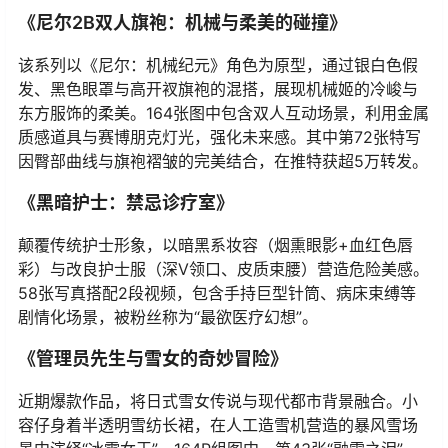
《尼尔2B双人旗袍：机械与柔美的碰撞》
该系列以《尼尔：机械纪元》角色为原型，通过银白色假
发、黑色眼罩与高开衩旗袍的混搭，展现机械姬的冷峻与
东方服饰的柔美。164张图中包含双人互动场景，利用金属
质感道具与赛博朋克灯光，强化未来感。其中第72张特写
因臀部曲线与旗袍褶皱的完美结合，在推特获超5万转发。
《黑暗护士：禁忌诊疗室》
颠覆传统护士形象，以暗黑系妆容（烟熏眼影+血红色唇
彩）与改良护士服（深V领口、皮质束腰）营造危险美感。
58张写真搭配2段视频，包含手持巨型针筒、病床束缚等
剧情化场景，被粉丝称为“最欲医疗幻想”。
《管理员先生与雪女的奇妙冒险》
近期爆款作品，将日式雪女传说与现代都市背景融合。小
容仔身着半透明雪纺长裙，在人工造雪机营造的暴风雪场