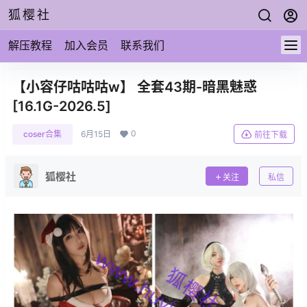
狐樱社
解压教程
加入会员
联系我们
【小容仔咕咕咕w】 全套43期-暗黑魅惑
[16.1G-2026.5]
0
coser合集
6月15日
前往下载
狐樱社
关注
私信