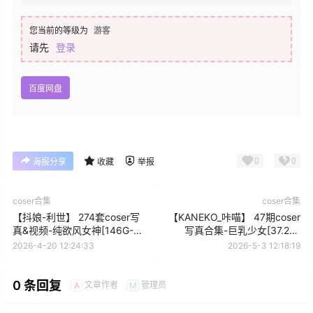
您当前的等级为
游客
请先
登录
百度网盘
0
0
海报分享
收藏
举报
coser合集
coser合集
【抖娘-利世】 274套coser写
【KANEKO_咔喵】 47期coser
真&视频-纯欲风女神[146G-
写真合集-巨乳少女[37.2G-
2026.4]
2026.5]
2026-4-20 12:24:33
2026-5-3 12:18:19
0 条回复
文章作者
管理员
A
M