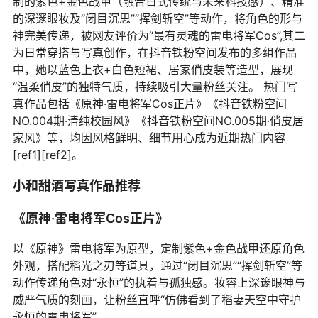
制的紫色+金色战甲（融合日式传统与未来科技感）、精准
的深邃眼妆及“闭目沉思”“挥剑斩空”等动作，将角色的形与
神完美传递，被网友评价为“最有灵魂的雷电将军Cos”,其二
为日常穿搭与写真创作，在抖音铁粉空间发布的多组作品
中，她以蓝色上衣+白色短裙、居家俏皮装等造型，展现
“温柔俏皮”的独特气质，持续吸引大量粉丝关注。 热门写
真作品包括《原神·雷电将军Cos正片》《抖音铁粉空间
NO.004期·清纯校园风》《抖音铁粉空间NO.005期·俏皮居
家风》等，均因风格鲜明、细节用心成为近期热门内容
[ref1][ref2]。
小和甜酒写真作品推荐
《原神·雷电将军Cos正片》
以《原神》雷电将军为原型，定制紫色+金色战甲还原角色
外观，搭配稻光之刃等道具，通过“闭目沉思”“挥剑斩空”等
动作传递角色对“永恒”的执着与孤独感。妆容上深邃眼神与
威严气质的刻画，让粉丝直呼“仿佛看到了稻妻天空中守护
永恒的雷电将军”。