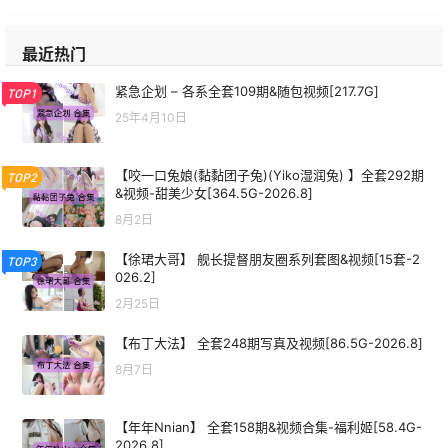
最近热门
紧急企划 – 各系全套109期&随包视频[217.7G]
TOP1
25年4月10日
【咬一口兔娘(黏黏团子兔)(Yiko湿润兔) 】全套292期
TOP2
&视频-甜美少女[364.5G-2026.8]
8月2日
【徐珺大哥】 舰长提督朋友圈系列套图&视频[15套-2
TOP3
026.2]
2月25日
【布丁大法】 全套248期写真及视频[86.5G-2026.8]
8月7日
【年年Nnian】 全套158期&视频合集-福利姬[58.4G-
2026.8]