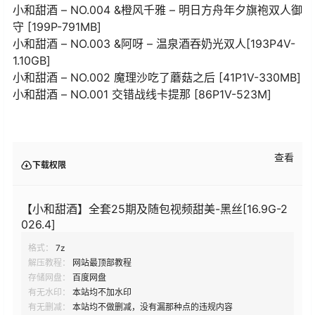
小和甜酒 – NO.004 &橙风千雅 – 明日方舟年夕旗袍双人御
守 [199P-791MB]
小和甜酒 – NO.003 &阿呀 – 温泉酒吞奶光双人[193P4V-
1.10GB]
小和甜酒 – NO.002 魔理沙吃了蘑菇之后 [41P1V-330MB]
小和甜酒 – NO.001 交错战线卡提那 [86P1V-523M]
查看
下载权限
【小和甜酒】全套25期及随包视频甜美-黑丝[16.9G-2
026.4]
格式：
7z
解压教程：
网站最顶部教程
存储网盘：
百度网盘
有无水印：
本站均不加水印
有无删减：
本站均不做删减，没有漏那种点的违规内容