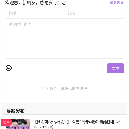
欢迎您，新朋友，感谢参与互动！
确认修改
提交
暂无讨论，说说你的看法吧
最新发布
【けん研(けんけん) 】 全套98期&视频-清纯御姐[62.
TOP1
1G-2026.8］