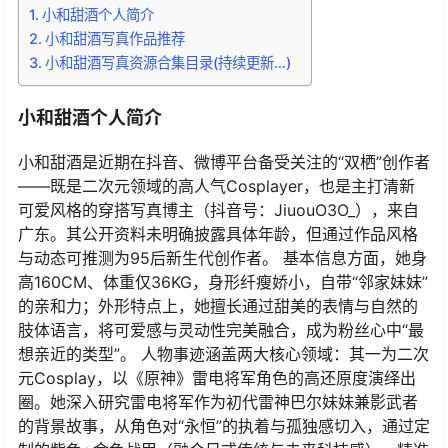
小和甜酒个人简介
小和甜酒写真作品推荐
小和甜酒写真资源合集目录(持续更新…)
小和甜酒个人简介
小和甜酒是近期在抖音、微博平台备受关注的“双栖”创作者
——既是二次元领域的高人气Cosplayer，也是主打清新
可爱风格的穿搭写真博主（抖音号：JiuouO3O_），来自
广东。其公开资料未明确披露具体年龄，但通过作品风格
与动态可推测为95后新生代创作者。 基本信息方面，她身
高160CM、体重仅36KG，身形纤瘦娇小，自带“邻家妹妹”
的亲和力；外形特点上，她擅长通过甜美的表情与自然的
肢体语言，将可爱感与灵动性完美融合，成为粉丝心中“最
想亲近的类型”。 人物事迹涵盖两大核心领域：其一为二次
元Cosplay，以《原神》雷电将军角色的高还原度演绎出
圈。她深入研究雷电将军作为初代雷神巴尔妹妹兼影武者
的背景故事，从角色对“永恒”的执着与孤独感切入，通过定