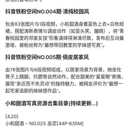
抖音铁粉空间NO.004期·清纯校园风
包含83张图片与1段视频，小和甜酒身着蓝色上衣+白色短
裙，搭配清新表情与调皮动作（如歪头笑、蹦跳），将“青
春校园里的邻家女孩”形象演绎得淋漓尽致，发布后互动量
激增，被粉丝称为“最想带回教室的学妹感写真”。
抖音铁粉空间NO.005期·俏皮居家风
由78张图片与6段视频组成，以居家场景为背景，她坐在
凳子上翘腿、托腮等自然动作，配合甜美的“星星眼”表情，
展现“亲近而不失灵动”的独特魅力，被网友评价为“最想一
起宅家追剧的妹妹感作品”。
小和甜酒写真资源合集目录(持续更新…)
[4.20]
小和甜酒 – NO.025 巫恋[44P-635M]