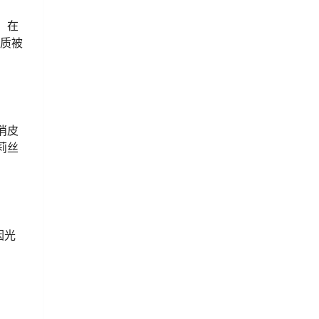
，在
画质被
俏皮
莉丝
因光