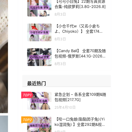
【可可小白兔】22期写真资源
合集-纯欲萝莉[3.8G-2026.8]
8月3日
【小仓千代w（又名小倉ち
よ、Chiyoko）】 全套174期
写真&视频[39.1G-2026.8]
8月3日
【Candy Ball】 全套70期及随
包视频-俄罗斯[44.1G-2026.
8]
8月3日
最近热门
紧急企划 – 各系全套109期&随
TOP1
包视频[217.7G]
25年4月10日
【咬一口兔娘(黏黏团子兔)(Yi
TOP2
ko湿润兔) 】全套292期&视
频-甜美少女[364.5G-2026.