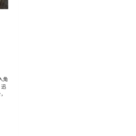
踏入角
，迅
台，