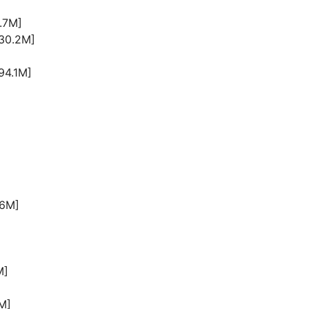
.7M]
130.2M]
94.1M]
.6M]
M]
M]