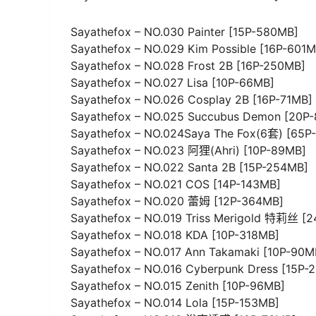
Sayathefox – NO.030 Painter [15P-580MB]
Sayathefox – NO.029 Kim Possible [16P-601M
Sayathefox – NO.028 Frost 2B [16P-250MB]
Sayathefox – NO.027 Lisa [10P-66MB]
Sayathefox – NO.026 Cosplay 2B [16P-71MB]
Sayathefox – NO.025 Succubus Demon [20P
Sayathefox – NO.024Saya The Fox(6套) [65P
Sayathefox – NO.023 阿狸(Ahri) [10P-89MB]
Sayathefox – NO.022 Santa 2B [15P-254MB]
Sayathefox – NO.021 COS [14P-143MB]
Sayathefox – NO.020 蕾姆 [12P-364MB]
Sayathefox – NO.019 Triss Merigold 特莉丝 [
Sayathefox – NO.018 KDA [10P-318MB]
Sayathefox – NO.017 Ann Takamaki [10P-90M
Sayathefox – NO.016 Cyberpunk Dress [15P-
Sayathefox – NO.015 Zenith [10P-96MB]
Sayathefox – NO.014 Lola [15P-153MB]