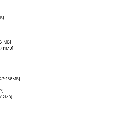
B]
-81MB]
-711MB]
24P-166MB]
B]
202MB]