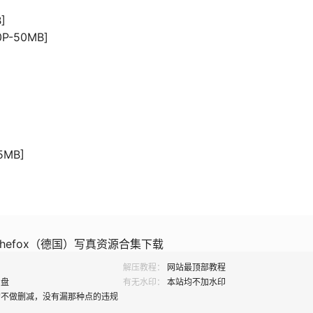
]
P-50MB]
05MB]
thefox（德国）写真资源合集下载
解压教程：
网站最顶部教程
网盘
有无水印：
本站均不加水印
均不做删减，没有漏那种点的违规