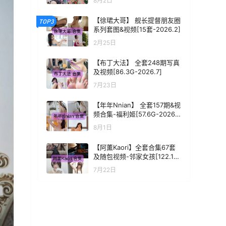
8月2日
8]
【徐珺大哥】 舰长提督朋友圈
TOP3
系列套图&视频[15套-2026.2]
2月25日
【布丁大法】 全套248期写真
及视频[86.3G-2026.7]
7月23日
【年年Nnian】 全套157期&视
频合集-福利姬[57.6G-2026.
8]
8月1日
【阿薰Kaori】全套合集67套
及随包视频-邻家女孩[122.1G-
2026.7]
7月22日