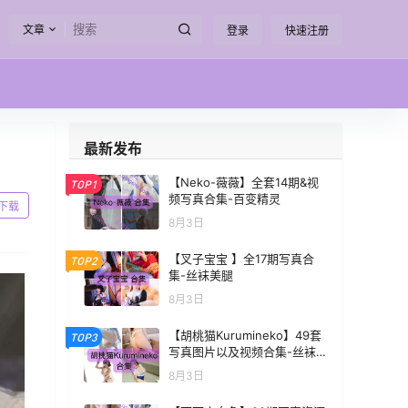
文章
登录
快速注册
最新发布
【Neko-薇薇】全套14期&视
TOP1
频写真合集-百变精灵
下载
8月3日
【叉子宝宝 】全17期写真合
TOP2
集-丝袜美腿
8月3日
【胡桃猫Kurumineko】49套
TOP3
写真图片以及视频合集-丝袜美
腿[68.1G-2026.8]
8月3日