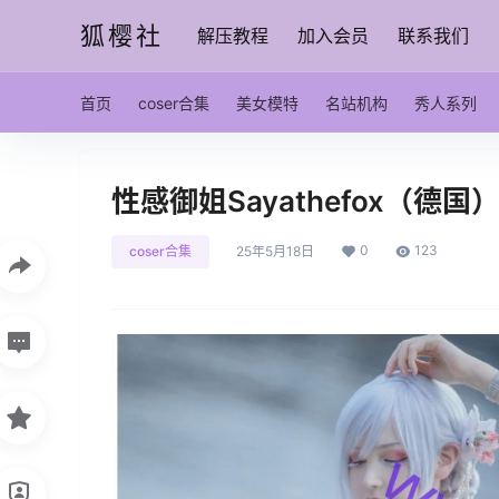
狐樱社
解压教程
加入会员
联系我们
首页
coser合集
美女模特
名站机构
秀人系列
性感御姐Sayathefox（德
0
123
coser合集
25年5月18日