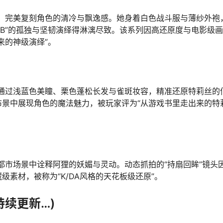
景拍摄，完美复刻角色的清冷与飘逸感。她身着白色战斗服与薄纱外袍
t 2B”的孤独与坚韧演绎得淋漓尽致。该系列因高还原度与电影级
来的神级演绎”。
fox通过浅蓝色美瞳、栗色蓬松长发与雀斑妆容，精准还原特莉丝的
景中展现角色的魔法魅力，被玩家评为“从游戏书里走出来的特
赛博都市场景中诠释阿狸的妖媚与灵动。动态抓拍的“持扇回眸”镜头
素材，被称为“K/DA风格的天花板级还原”。
(持续更新…)