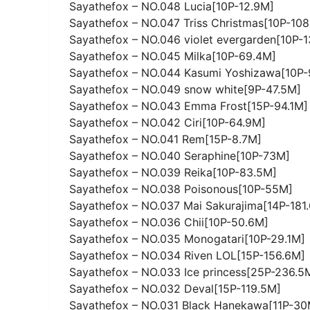
Sayathefox – NO.048 Lucia[10P-12.9M]
Sayathefox – NO.047 Triss Christmas[10P-108
Sayathefox – NO.046 violet evergarden[10P-
Sayathefox – NO.045 Milka[10P-69.4M]
Sayathefox – NO.044 Kasumi Yoshizawa[10P-
Sayathefox – NO.049 snow white[9P-47.5M]
Sayathefox – NO.043 Emma Frost[15P-94.1M]
Sayathefox – NO.042 Ciri[10P-64.9M]
Sayathefox – NO.041 Rem[15P-8.7M]
Sayathefox – NO.040 Seraphine[10P-73M]
Sayathefox – NO.039 Reika[10P-83.5M]
Sayathefox – NO.038 Poisonous[10P-55M]
Sayathefox – NO.037 Mai Sakurajima[14P-181
Sayathefox – NO.036 Chii[10P-50.6M]
Sayathefox – NO.035 Monogatari[10P-29.1M]
Sayathefox – NO.034 Riven LOL[15P-156.6M]
Sayathefox – NO.033 Ice princess[25P-236.5
Sayathefox – NO.032 Deval[15P-119.5M]
Sayathefox – NO.031 Black Hanekawa[11P-30