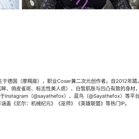
30日出生于德国（摩羯座），职业Coser兼二次元创作者。自2012年
蓝眸、俏皮雀斑、标志性美人痣）、白皙肌肤与凹凸有致的身材
agram（@sayathefox）、蓝鸟（@Sayathefox）等平
涵盖《尼尔：机械纪元》《巫师》《英雄联盟》等热门IP。