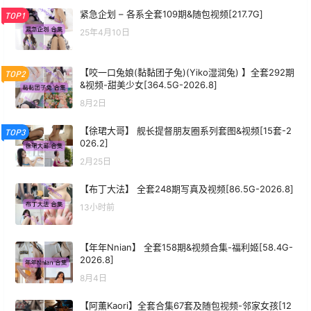
紧急企划 – 各系全套109期&随包视频[217.7G]
TOP1
25年4月10日
【咬一口兔娘(黏黏团子兔)(Yiko湿润兔) 】全套292期
TOP2
&视频-甜美少女[364.5G-2026.8]
8月2日
【徐珺大哥】 舰长提督朋友圈系列套图&视频[15套-2
TOP3
026.2]
2月25日
【布丁大法】 全套248期写真及视频[86.5G-2026.8]
13小时前
【年年Nnian】 全套158期&视频合集-福利姬[58.4G-
2026.8]
8月4日
【阿薰Kaori】全套合集67套及随包视频-邻家女孩[12