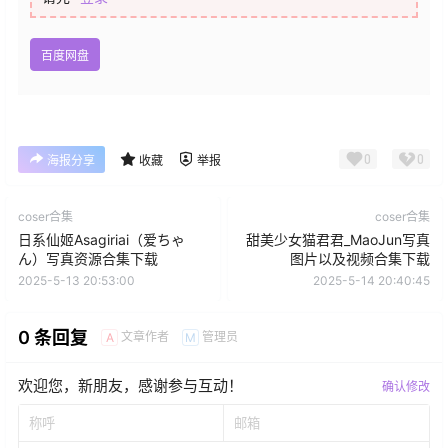
百度网盘
0
0
海报分享
收藏
举报
coser合集
coser合集
日系仙姬Asagiriai（爱ちゃ
甜美少女猫君君_MaoJun写真
ん）写真资源合集下载
图片以及视频合集下载
2025-5-13 20:53:00
2025-5-14 20:40:45
0 条回复
文章作者
管理员
A
M
欢迎您，新朋友，感谢参与互动！
确认修改