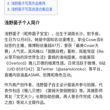
浅野菌子写真作品推荐
浅野菌子写真资源合集目录
浅野菌子个人简介
浅野菌子（昵称菌子宝宝），出生于湖南长沙，射手座，
生日为12月8日。她是中国知名动漫博主、职业Coser及B
站签约主播，微博粉丝量超87万，曾获「最美Coser大
赛」人气奖。其风格以「甜酷双栖」著称，既能驾驭《Re:
从零开始的异世界生活》雷姆的清纯甜美，也能展现
《Overlord》雅儿贝德的暗黑性感。日常活跃于微博、B站
（UID:8581342）及Twitter（@asanokinoko）等平台，
直播内容涵盖ASMR、尬舞和角色互动。
作为高产创作者，浅野菌子自主设计服装并参与拍摄，代
表作包括《雅儿贝德》《雷姆天使翅膀版》等。其摄影师
男友「文艺天少」长期协助拍摄，两人曾合作完成《海岛
之旅》等双人主题作品。