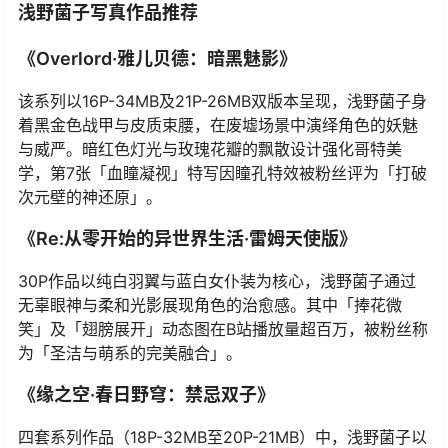
浅野菌子写真作品推荐
《Overlord·雅儿贝德：暗黑魅影》
该系列以16P-34MB及21P-26MB双版本呈现，浅野菌子身
着黑金色战甲与皮质束腰，在废墟场景中演绎角色的妖魅
与威严。暗红色灯光与玫瑰花瓣的飘散设计强化哥特美
学，第7张「血瞳凝视」特写因瞳孔特效被粉丝评为「打破
次元壁的神还原」。
《Re:从零开始的异世界生活·雷姆天使版》
30P作品以纯白羽翼与蓝白女仆装为核心，浅野菌子通过
无辜眼神与柔和光影展现角色的治愈感。其中「捧花微
笑」及「翅膀展开」动态图在B站播放量超百万，被粉丝称
为「圣洁与萌系的完美融合」。
《缘之空·春日野穹：禁忌双子》
四套系列作品（18P-32MB至20P-21MB）中，浅野菌子以