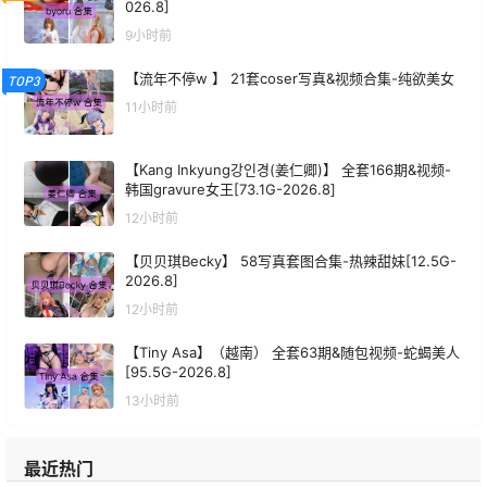
026.8]
9小时前
【流年不停w 】 21套coser写真&视频合集-纯欲美女
TOP3
11小时前
【Kang Inkyung강인경(姜仁卿)】 全套166期&视频-
韩国gravure女王[73.1G-2026.8]
12小时前
【贝贝琪Becky】 58写真套图合集-热辣甜妹[12.5G-
2026.8]
12小时前
【Tiny Asa】（越南） 全套63期&随包视频-蛇蝎美人
[95.5G-2026.8]
13小时前
最近热门