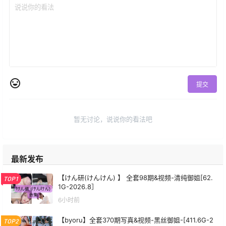
提交
暂无讨论，说说你的看法吧
最新发布
【けん研(けんけん) 】 全套98期&视频-清纯御姐[62.
TOP1
1G-2026.8］
6小时前
【byoru】全套370期写真&视频-黑丝御姐-[411.6G-2
TOP2