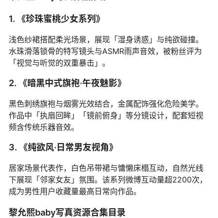
1. 《珍珠蜜桃少女系列》
浅色纱裙搭配柔光场景，展现「湿身诱惑」与纯欲碰撞。
水珠滑落锁骨的特写镜头与ASMR雨声音效，被粉丝评为
「视觉与听觉的双重暴击」。
2. 《暗黑中式旗袍·午夜魅影》
黑色刺绣旗袍与烟雾光效结合，金属配饰强化危险美学。
作品中「执扇回眸」「镜前俯身」等分镜设计，配套短视
频含传统乐器音效。
3. 《纯欲风·日常男友视角》
居家场景代表作，白色吊带裙与慵懒床榻互动，自然光线
下展现「邻家女友」氛围。该系列微博互动量超2200次，
成为男性用户收藏量最高日常向作品。
黎允熙baby写真资源合集目录