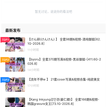
暂无讨论，说说你的看法吧
最新发布
【けん研(けんけん) 】 全套98期&视频-清纯御姐[62.
TOP1
1G-2026.8］
11小时前
【byoru】全套370期写真&视频-黑丝御姐-[411.6G-2
TOP2
026.8]
14小时前
【流年不停w 】 21套coser写真&视频合集-纯欲美女
TOP3
17小时前
【Kang Inkyung강인경(姜仁卿)】 全套166期&视频-
韩国gravure女王[73.1G-2026.8]