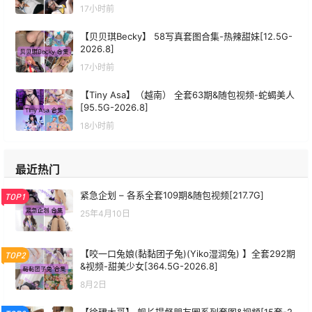
17小时前
【贝贝琪Becky】 58写真套图合集-热辣甜妹[12.5G-
2026.8]
17小时前
【Tiny Asa】（越南） 全套63期&随包视频-蛇蝎美人
[95.5G-2026.8]
18小时前
最近热门
紧急企划 – 各系全套109期&随包视频[217.7G]
TOP1
25年4月10日
【咬一口兔娘(黏黏团子兔)(Yiko湿润兔) 】全套292期
TOP2
&视频-甜美少女[364.5G-2026.8]
8月2日
【徐珺大哥】 舰长提督朋友圈系列套图&视频[15套-2