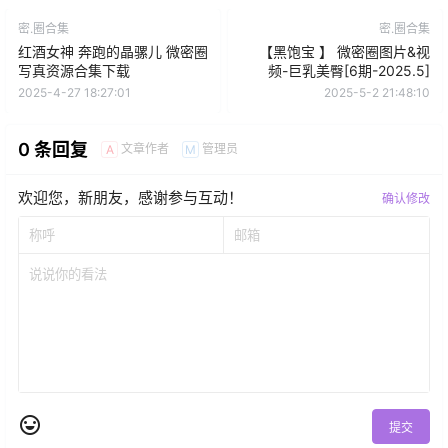
密.圈合集
密.圈合集
红酒女神 奔跑的晶骡儿 微密圈
【黑饱宝 】 微密圈图片&视
写真资源合集下载
频-巨乳美臀[6期-2025.5]
2025-4-27 18:27:01
2025-5-2 21:48:10
0 条回复
文章作者
管理员
A
M
欢迎您，新朋友，感谢参与互动！
确认修改
提交