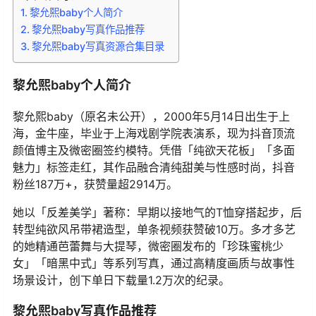
黎允熙baby个人简介
黎允熙baby写真作品推荐
黎允熙baby写真资源合集目录
黎允熙baby个人简介
黎允熙baby（原名未公开），2000年5月14日出生于上
海，金牛座，毕业于上海戏剧学院表演系，现为抖音顶流
颜值博主及微密圈签约模特。凭借「纯欲天花板」「多面
魅力」标签走红，其作品融合清纯甜美与性感时尚，抖音
粉丝187万+，获赞量超2914万。
她以「反差美学」著称：早期以接地气的T恤穿搭起步，后
转型纯欲风吊带裙造型，单条视频获赞破10万。多才多艺
的她精通芭蕾舞与大提琴，微密圈发布的「珍珠蜜桃少
女」「暗黑中式」等系列写真，通过高精度画质与故事性
场景设计，创下单日下载量1.2万次的纪录。
黎允熙baby写真作品推荐