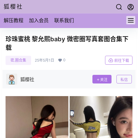
狐樱社
解压教程
加入会员
联系我们
珍珠蜜桃 黎允熙baby 微密圈写真套图合集下
载
0
密.圈合集
25年5月1日
前往下载
狐樱社
关注
私信