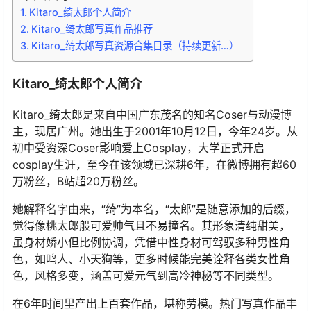
Kitaro_绮太郎个人简介
Kitaro_绮太郎写真作品推荐
Kitaro_绮太郎写真资源合集目录（持续更新…）
Kitaro_绮太郎个人简介
Kitaro_绮太郎是来自中国广东茂名的知名Coser与动漫博
主，现居广州。她出生于2001年10月12日，今年24岁。从
初中受资深Coser影响爱上Cosplay，大学正式开启
cosplay生涯，至今在该领域已深耕6年，在微博拥有超60
万粉丝，B站超20万粉丝。
她解释名字由来，“绮”为本名，“太郎”是随意添加的后缀，
觉得像桃太郎般可爱帅气且不易撞名。其形象清纯甜美，
虽身材娇小但比例协调，凭借中性身材可驾驭多种男性角
色，如鸣人、小天狗等，更多时候能完美诠释各类女性角
色，风格多变，涵盖可爱元气到高冷神秘等不同类型。
在6年时间里产出上百套作品，堪称劳模。热门写真作品丰