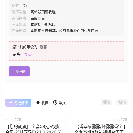
格式：
7z
解压教程：
网站最顶部教程
存储网盘：
百度网盘
有无水印：
本站均不加水印
有无删减：
本站均不做删减，没有漏那种点的违规内容
您当前的等级为
游客
请先
登录
百度网盘
0
0
海报分享
收藏
举报
coser合集
coser合集
【您的蛋蛋】 全套59期&视频
【香草喵露露/坏露露香宝 】
合集-丝袜玉足[32.1G-2026.5]
全套72期&随包视频合集下载