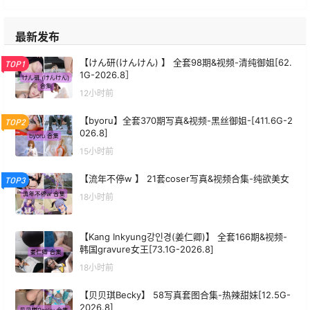
最新发布
【けん研(けんけん) 】 全套98期&视频-清纯御姐[62.
TOP1
1G-2026.8］
12小时前
【byoru】全套370期写真&视频-黑丝御姐-[411.6G-2
TOP2
026.8]
15小时前
【流年不停w 】 21套coser写真&视频合集-纯欲美女
TOP3
18小时前
【Kang Inkyung강인경(姜仁卿)】 全套166期&视频-
韩国gravure女王[73.1G-2026.8]
18小时前
【贝贝琪Becky】 58写真套图合集-热辣甜妹[12.5G-
2026.8]