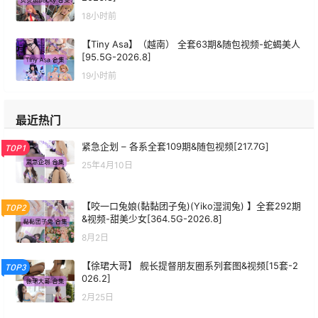
18小时前
【Tiny Asa】（越南） 全套63期&随包视频-蛇蝎美人
[95.5G-2026.8]
19小时前
最近热门
紧急企划 – 各系全套109期&随包视频[217.7G]
TOP1
25年4月10日
【咬一口兔娘(黏黏团子兔)(Yiko湿润兔) 】全套292期
TOP2
&视频-甜美少女[364.5G-2026.8]
8月2日
【徐珺大哥】 舰长提督朋友圈系列套图&视频[15套-2
TOP3
026.2]
2月25日