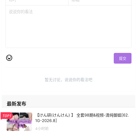
提交
暂无讨论，说说你的看法吧
最新发布
【けん研(けんけん) 】 全套98期&视频-清纯御姐[62.
TOP1
1G-2026.8］
4小时前