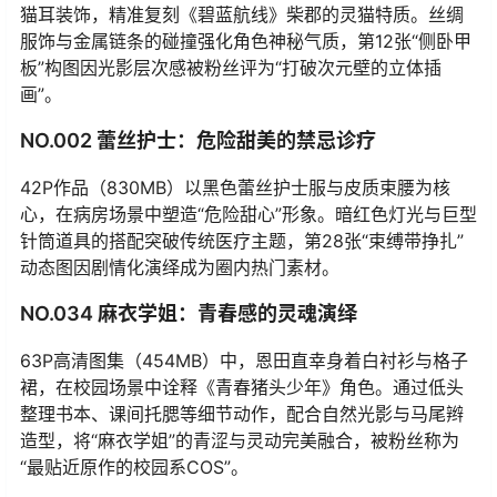
猫耳装饰，精准复刻《碧蓝航线》柴郡的灵猫特质。丝绸
服饰与金属链条的碰撞强化角色神秘气质，第12张“侧卧甲
板”构图因光影层次感被粉丝评为“打破次元壁的立体插
画”。
NO.002 蕾丝护士：危险甜美的禁忌诊疗
42P作品（830MB）以黑色蕾丝护士服与皮质束腰为核
心，在病房场景中塑造“危险甜心”形象。暗红色灯光与巨型
针筒道具的搭配突破传统医疗主题，第28张“束缚带挣扎”
动态图因剧情化演绎成为圈内热门素材。
NO.034 麻衣学姐：青春感的灵魂演绎
63P高清图集（454MB）中，恩田直幸身着白衬衫与格子
裙，在校园场景中诠释《青春猪头少年》角色。通过低头
整理书本、课间托腮等细节动作，配合自然光影与马尾辫
造型，将“麻衣学姐”的青涩与灵动完美融合，被粉丝称为
“最贴近原作的校园系COS”。