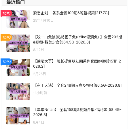
最近热门
紧急企划 – 各系全套109期&随包视频[217.7G]
TOP1
25年4月10日
【咬一口兔娘(黏黏团子兔)(Yiko湿润兔) 】全套292期
TOP2
&视频-甜美少女[364.5G-2026.8]
8月2日
【徐珺大哥】 舰长提督朋友圈系列套图&视频[15套-2
TOP3
026.2]
2月25日
【布丁大法】 全套248期写真及视频[86.5G-2026.8]
11小时前
【年年Nnian】 全套158期&视频合集-福利姬[58.4G-
2026.8]
8月4日