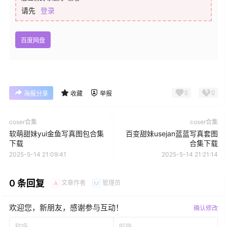
请先
登录
百度网盘
0
0
海报分享
收藏
举报
coser合集
coser合集
软萌甜妹yui金鱼写真图包合集
百变甜妹usejan蓝蓝写真套图
下载
合集下载
2025-5-14 21:09:41
2025-5-14 21:21:14
0 条回复
文章作者
管理员
A
M
欢迎您，新朋友，感谢参与互动！
确认修改