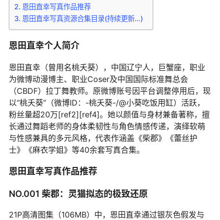
恩田直幸写真作品推荐
恩田直幸写真资源合集目录(持续更新…)
恩田直幸个人简介
恩田直幸（曾用名桃夭葵），中国辽宁人，巨蟹座，职业
为微博动漫博主、职业Coser及中国国际标准舞总会
（CBDF）拉丁舞教师。原微博账号因平台调整停用后，现
以“桃夭葵”（微博ID：-桃夭葵-/@小葵吃饭用缸）活跃，
粉丝量超20万[ref2][ref4]。她以颜值与身材兼备著称，擅
长通过舞蹈老师的身体柔韧性与角色情感传递，演绎软萌
与性感兼具的多元风格，代表作涵盖《柴郡》《蕾丝护
士》《麻衣学姐》等40余套写真合集。
恩田直幸写真作品推荐
NO.001 柴郡：灵猫拟态的极致还原
21P高清图集（106MB）中，恩田直幸通过银灰色假发与