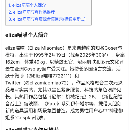
eliza喵喵个人简介
eliza喵喵写真作品推荐
eliza喵喵写真资源合集目录(持续更新…)
eliza喵喵个人简介
eliza喵喵（Eliza Miaomiao）是来自越南的知名Coser与
模特，出生于1995年2月19日（截至2025年30岁），身高
162cm，体重49kg，以精致五官、靓丽肌肤和多元文化背
景在亚洲Cosplay圈广受关注。她擅长多国语言交流，活
跃于微博（@Eliza喵喵7722111）和
Twitter（@elizamiaomiao72），作品风格融合二次元魅
惑与写实美感，尤其以黑色紧身服装、科技感角色演绎见
长。其热门作品包括《尼尔：机械纪元》2B、《新世纪福
音战士》绫波丽、《Fate》系列伊什塔尔等，凭借大胆创
新的道具运用和场景氛围营造，成为男性用户心中“神秘御
姐系”Cosplay代表。