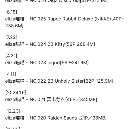
eliza喵喵 – NO.026 Olga Discordia[67P-312.1M]
[8.18]
eliza喵喵 – NO.025 Rupee Rabbit Deluxe (NIKKE)[40P-
238.6M]
[7.22]
eliza喵喵 – NO.024 2B Kitty[59P-268.4M]
[4.21]
eliza喵喵 – NO.023 Ingrid[66P-241.6M]
[4.11]
eliza喵喵 – NO.022 2B Unholy Sister[22P-125.9M]
[2024.1.9]
eliza喵喵 – NO.021 雷电芽衣[46P／345MB]
[12.23]
eliza喵喵 – NO.020 Raiden Sauna [21P／38MB]