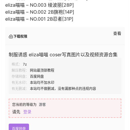
eliza喵喵 – NO.003 绫波丽[28P]
eliza喵喵 – NO.002 2B旗袍[14P]
eliza喵喵 – NO.001 2B忍者[31P]
查看
下载权限
制服诱惑 eliza喵喵 coser写真图片以及视频资源合集
格式：
7z
解压教程：
网站最顶部教程
存储网盘：
百度网盘
有无水印：
本站均不加水印
有无删减：
本站均不做删减，没有漏那种点的违规内容
您当前的等级为
游客
请先
登录
百度网盘