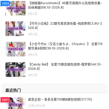
【胡桃猫Kurumineko】49套写真图片以及视频合集-
TOP3
丝袜美腿[68.1G-2026.8]
8月3日
【可可小白兔】22期写真资源合集-纯欲萝莉[3.8G-2
026.8]
8月3日
【小仓千代w（又名小倉ちよ、Chiyoko）】 全套174
期写真&视频[39.1G-2026.8]
8月3日
【Candy Ball】 全套70期及随包视频-俄罗斯[44.1G-
2026.8]
8月3日
最近热门
紧急企划 – 各系全套109期&随包视频[217.7G]
TOP1
25年4月10日