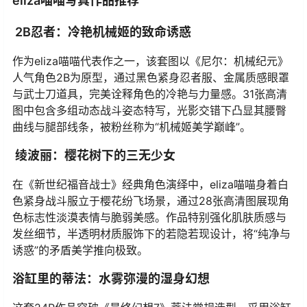
eliza喵喵写真作品推荐
2B忍者：冷艳机械姬的致命诱惑
作为eliza喵喵代表作之一，该套图以《尼尔：机械纪元》
人气角色2B为原型，通过黑色紧身忍者服、金属质感眼罩
与武士刀道具，完美诠释角色的冷艳与力量感。31张高清
图中包含多组动态战斗姿态特写，光影交错下凸显其腰臀
曲线与腿部线条，被粉丝称为“机械姬美学巅峰”。
绫波丽：樱花树下的三无少女
在《新世纪福音战士》经典角色演绎中，eliza喵喵身着白
色紧身战斗服立于樱花纷飞场景，通过28张高清图展现角
色标志性淡漠表情与脆弱美感。作品特别强化肌肤质感与
发丝细节，半透明材质服饰下的若隐若现设计，将“纯净与
诱惑”的矛盾美学推向极致。
浴缸里的蒂法：水雾弥漫的湿身幻想