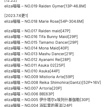
[12.22]
eliza喵喵 – NO.019 Raiden Gymer[13P-46.8M]
[2023.7.6更1]
eliza喵喵 – NO.018 Marie Rose[54P-304.6M]
eliza喵喵 – NO.017 Raiden maid[47P]
eliza喵喵 – NO.016 Tifa Bunny Maid[29P]
eliza喵喵 – NO.015 Tamamo Dancer[29P]
eliza喵喵 – NO.014 Mona Maid[40P]
eliza喵喵 – NO.013 Mashu Dancer[21P]
eliza喵喵 – NO.012 Ayanami Rei[28P]
eliza喵喵 – NO.011 Asuka 02[25P]
eliza喵喵 – NO.010 Asuka[44P]
eliza喵喵 – NO.009 Mistioria Arte[59P]
eliza喵喵 – NO.008 Reika Shimohira(Gantz)[52P+16V]
eliza喵喵 – NO.007 Artoria[20P]
eliza喵喵 – NO.006 BB[63P]
eliza喵喵 – NO.005 伊什塔尔x埃列什基伽勒[30P]
eliza喵喵 – NO.004 浴缸里的蒂法[24P]