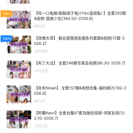
【咬一口兔娘(黏黏团子兔)(Yiko湿润兔) 】全套292期
TOP2
&视频-甜美少女[364.5G-2026.8]
8月2日
【徐珺大哥】 舰长提督朋友圈系列套图&视频[15套-2
TOP3
026.2]
2月25日
【布丁大法】 全套248期写真及视频[86.3G-2026.7]
7月23日
【年年Nnian】 全套157期&视频合集-福利姬[57.6G-2
026.8]
8月1日
【阿薰Kaori】全套合集67套及随包视频-邻家女孩[12
2.1G-2026.7]
7月22日