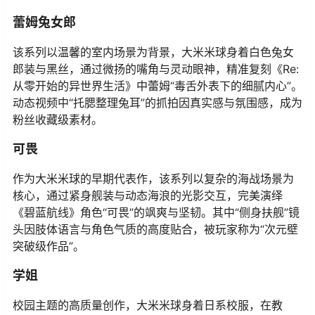
蕾姆兔女郎
该系列以温馨的室内场景为背景，大米米球身着白色兔女
郎装与黑丝，通过微扬的嘴角与灵动眼神，精准复刻《Re:
从零开始的异世界生活》中蕾姆“毒舌外表下的细腻内心”。
动态视频中“托腮整理兔耳”的抓拍因真实感与氛围感，成为
粉丝收藏级素材。
可畏
作为大米米球的早期代表作，该系列以复杂的海战场景为
核心，通过紧身舰装与动态海浪的光影交互，完美演绎
《碧蓝航线》角色“可畏”的飒爽与坚韧。其中“侧身扶舰”镜
头因肢体语言与角色气质的高度贴合，被玩家称为“次元壁
突破级作品”。
学姐
校园主题的高质量创作，大米米球身着日系校服，在教