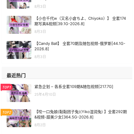
8月3日
【小仓千代w（又名小倉ちよ、Chiyoko）】 全套174
期写真&视频[39.1G-2026.8]
8月3日
【Candy Ball】 全套70期及随包视频-俄罗斯[44.1G-
2026.8]
8月3日
最近热门
紧急企划 – 各系全套109期&随包视频[217.7G]
TOP1
25年4月10日
【咬一口兔娘(黏黏团子兔)(Yiko湿润兔) 】全套292期
TOP2
&视频-甜美少女[364.5G-2026.8]
8月2日