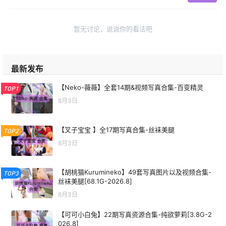
暂无讨论，说说你的看法吧
最新发布
【Neko-薇薇】全套14期&视频写真合集-百变精灵
TOP1
8月3日
【叉子宝宝 】全17期写真合集-丝袜美腿
TOP2
8月3日
【胡桃猫Kurumineko】49套写真图片以及视频合集-
TOP3
丝袜美腿[68.1G-2026.8]
8月3日
【可可小白兔】22期写真资源合集-纯欲萝莉[3.8G-2
026.8]