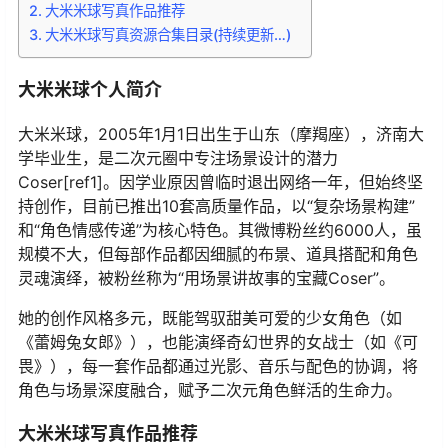
大米米球写真作品推荐
大米米球写真资源合集目录(持续更新…)
大米米球个人简介
大米米球，2005年1月1日出生于山东（摩羯座），济南大
学毕业生，是二次元圈中专注场景设计的潜力
Coser[ref1]。因学业原因曾临时退出网络一年，但始终坚
持创作，目前已推出10套高质量作品，以“复杂场景构建”
和“角色情感传递”为核心特色。其微博粉丝约6000人，虽
规模不大，但每部作品都因细腻的布景、道具搭配和角色
灵魂演绎，被粉丝称为“用场景讲故事的宝藏Coser”。
她的创作风格多元，既能驾驭甜美可爱的少女角色（如
《蕾姆兔女郎》），也能演绎奇幻世界的女战士（如《可
畏》），每一套作品都通过光影、音乐与配色的协调，将
角色与场景深度融合，赋予二次元角色鲜活的生命力。
大米米球写真作品推荐