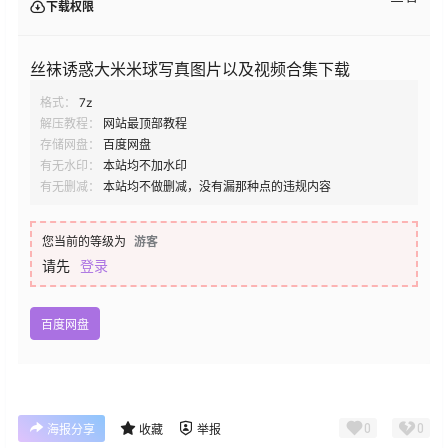
下载权限
丝袜诱惑大米米球写真图片以及视频合集下载
格式：
7z
解压教程：
网站最顶部教程
存储网盘：
百度网盘
有无水印：
本站均不加水印
有无删减：
本站均不做删减，没有漏那种点的违规内容
您当前的等级为
游客
请先
登录
百度网盘
0
0
海报分享
收藏
举报