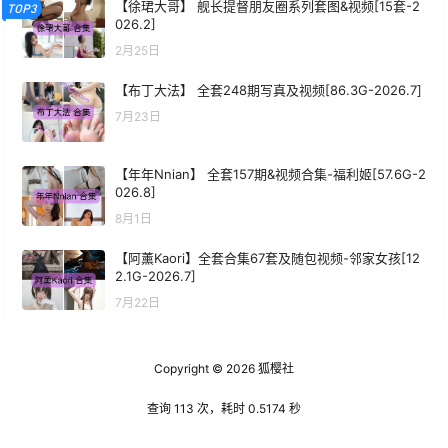
【徐珺大哥】 舰长提督朋友圈系列套图&视频[15套-2
TOP3
026.2]
2月25日
【布丁大法】 全套248期写真及视频[86.3G-2026.7]
7月23日
【年年Nnian】 全套157期&视频合集-福利姬[57.6G-2
026.8]
8月1日
【阿薰Kaori】全套合集67套及随包视频-邻家女孩[12
2.1G-2026.7]
7月22日
Copyright © 2026
狐樱社
查询 113 次，耗时 0.5174 秒