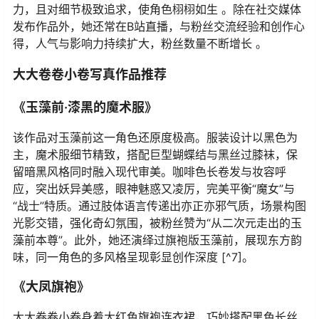
力，且对细节极致追求，使角色栩栩如生 。除在社交媒体
发布作品外，她还常在B站直播，与粉丝交流经验和创作心
得，人气与影响力持续扩大，粉丝数量不断增长 。
大大卷卷小卷写真作品推荐
《玉藻前·漆黑的魔术服》
该作品对玉藻前这一角色还原度极高。服装设计以黑色为
主，魔术服细节精致，搭配巨型蝴蝶结与黑丝过膝袜，保
留暗黑风格同时融入现代审美。咖啡色长卷发与妆容呼
应，突出妖异美感，眼神魅惑又凌厉，完美平衡“魔女”与
“战士”特质。通过肢体语言传递出亦正亦邪气质，场景构图
光影交错，强化奇幻氛围，被粉丝赞为“从二次元走出的玉
藻前本尊”。此外，她还演绎过旗袍版玉藻前，展现东方韵
味，同一角色的多风格呈现彰显创作深度 [^7]。
《大凤旗袍》
大大卷卷小卷身着大红色旗袍连衣裙，巧妙搭配黑色长丝