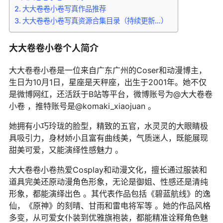
大大卷卷小卷写真作品推荐
大大卷卷小卷写真资源合集目录（持续更新…）
大大卷卷小卷个人简介
大大卷卷小卷是一位来自广东广州的Coser和动漫博主，
生日为10月1日，星座是天秤座，出生于2001年。她不仅
是微博网红，还活跃于B站等平台，微博账号为@大大卷卷
小卷 ，推特账号是@komaki_xiaojuan 。
她拥有小巧玲珑的脸型，精致的五官，水灵灵的大眼睛极
具吸引力，身材娇小且富有曲线美，气质迷人，既能展现
甜美可爱，又能演绎性感魅力 。
大大卷卷小卷热爱Cosplay和动漫文化，擅长通过服装和
道具完美还原动漫角色形象，无论是御姐、性感还是清纯
形象，都能演绎出色 。其代表作品包括《碧蓝航线》的逸
仙，《原神》的刻晴、甘雨和雷电将军等 。她的作品风格
多变，从可爱女仆装到优雅旗袍装，都能精准诠释角色魅