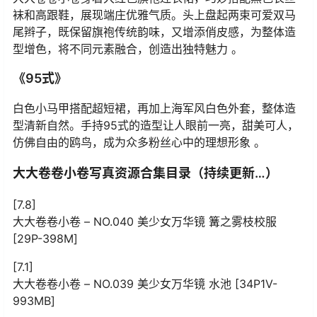
袜和高跟鞋，展现端庄优雅气质。头上盘起两束可爱双马
尾辫子，既保留旗袍传统韵味，又增添俏皮感，为整体造
型增色，将不同元素融合，创造出独特魅力 。
《95式》
白色小马甲搭配超短裙，再加上海军风白色外套，整体造
型清新自然。手持95式的造型让人眼前一亮，甜美可人，
仿佛自由的鸥鸟，成为众多粉丝心中的理想形象 。
大大卷卷小卷写真资源合集目录（持续更新…）
[7.8]
大大卷卷小卷 – NO.040 美少女万华镜 篝之雾枝校服
[29P-398M]
[7.1]
大大卷卷小卷 – NO.039 美少女万华镜 水池 [34P1V-
993MB]