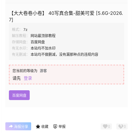
【大大卷卷小卷】 40写真合集-甜美可爱 [5.6G-2026.
7]
格式：
7z
解压教程：
网站最顶部教程
存储网盘：
百度网盘
有无水印：
本站均不加水印
有无删减：
本站均不做删减，没有漏那种点的违规内容
您当前的等级为
游客
请先
登录
百度网盘
0
0
海报分享
收藏
举报