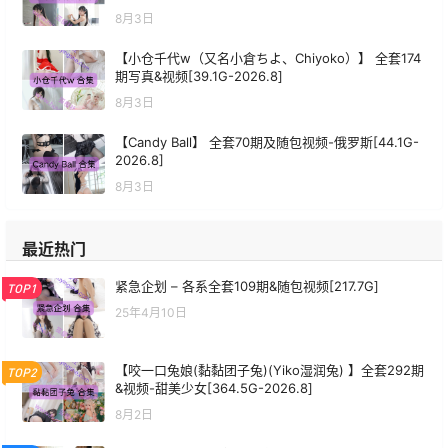
8月3日
【小仓千代w（又名小倉ちよ、Chiyoko）】 全套174
期写真&视频[39.1G-2026.8]
8月3日
【Candy Ball】 全套70期及随包视频-俄罗斯[44.1G-
2026.8]
8月3日
最近热门
紧急企划 – 各系全套109期&随包视频[217.7G]
TOP1
25年4月10日
【咬一口兔娘(黏黏团子兔)(Yiko湿润兔) 】全套292期
TOP2
&视频-甜美少女[364.5G-2026.8]
8月2日