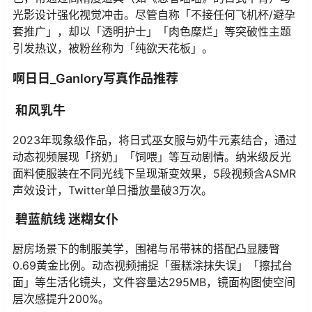
光影设计强化视觉冲击。尽管自称「不接任何飞机杯/避孕
套推广」，却以「透明护士」「肉色糜烂」等突破性主题
引发热议，被粉丝称为「纯欲天花板」。
啊日日_Ganlory写真作品推荐
和风乳牛
2023年现象级作品，将日式巫女服与奶牛元素结合，通过
动态视频展现「挤奶」「饲喂」等互动剧情。纳米级反光
面料使服装在不同光线下呈现渐变效果，5段视频含ASMR
声效设计，Twitter单日播放量破3万次。
碧蓝航线 迷糊女仆
厨房场景下的制服美学，围裙与吊带袜的搭配凸显腰臀
0.69黄金比例。动态视频捕捉「蛋糕涂抹失误」「擦拭台
面」等生活化镜头，文件容量达295MB，镜面构图使空间
层次感提升200%。