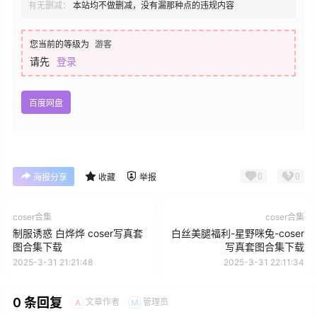
有无删减：
本站均不做删减，没有漏那种点的违规内容
您当前的等级为
游客
请先
登录
百度网盘
0
0
海报分享
收藏
举报
coser合集
coser合集
制服诱惑 白烨烨 coser写真套
白丝美腿福利-星野咪兔-coser
图合集下载
写真套图合集下载
2025-3-31 21:21:48
2025-3-31 22:11:34
0 条回复
文章作者
管理员
A
M