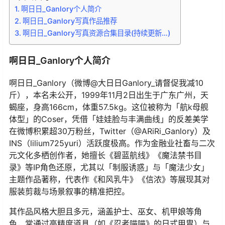
啊日日_Ganlory个人简介
啊日日_Ganlory写真作品推荐
啊日日_Ganlory写真资源合集目录(持续更新…)
啊日日_Ganlory个人简介
啊日日_Ganlory（微博@大日日Ganlory_请督促我减10
斤），本名未公开，1999年11月2日出生于广东广州，天
蝎座，身高166cm，体重57.5kg。这位被称为「航k母舰
体型」的Coser，凭借「娃娃脸与丰满曲线」的反差美学
在微博积累超30万粉丝，Twitter（@ARiRi_Ganlory）及
INS（lilium725yuri）活跃度极高。作为金融业社畜与二次
元文化多栖创作者，她擅长《碧蓝航线》《魔法禁书目
录》等IP角色还原，尤其以「制服诱惑」与「魔法少女」
主题作品著称，代表作《和风乳牛》《信浓》等展现其对
服装剪裁与场景叙事的精准把控。
其作品风格大胆且多元，涵盖护士、巫女、机甲娘等角
色，常通过高精度道具（如《忍者喵喵》的日式甲胄）与