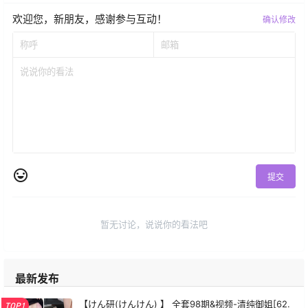
欢迎您，新朋友，感谢参与互动！
确认修改
提交
暂无讨论，说说你的看法吧
最新发布
【けん研(けんけん) 】 全套98期&视频-清纯御姐[62.
TOP1