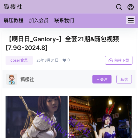
狐樱社
解压教程
加入会员
联系我们
【啊日日_Ganlory-】全套21期&随包视频
[7.9G-2024.8]
0
coser合集
25年3月31日
前往下载
狐樱社
关注
私信