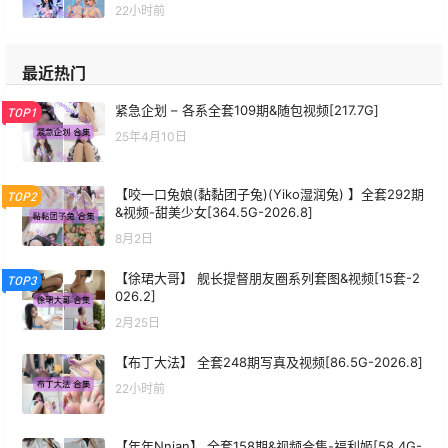
22小时前
最近热门
紧急企划 – 各系全套109期&随包视频[217.7G]
TOP1
25年4月10日
【咬一口兔娘(黏黏团子兔)(Yiko湿润兔) 】全套292期
TOP2
&视频-甜美少女[364.5G-2026.8]
8月2日
【徐珺大哥】 舰长提督朋友圈系列套图&视频[15套-2
TOP3
026.2]
2月25日
【布丁大法】 全套248期写真及视频[86.5G-2026.8]
22小时前
【年年Nnian】 全套158期&视频合集-福利姬[58.4G-